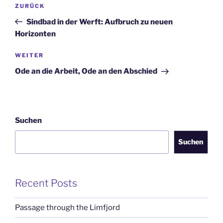
Beitragsnavigation
Vorheriger
ZURÜCK
Beitrag
Sindbad in der Werft: Aufbruch zu neuen
Horizonten
Nächster
WEITER
Beitrag
Ode an die Arbeit, Ode an den Abschied
Suchen
Suchen
Recent Posts
Passage through the Limfjord